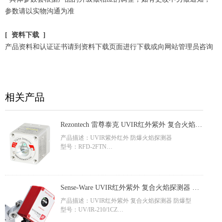
参数请以实物沟通为准
[ 资料下载 ]
产品资料和认证证书请到资料下载页面进行下载或向网站管理员咨询
相关产品
Rezontech 雷尊泰克 UVIR红外紫外 复合火焰探
测器 防爆型 RFD-2FTN
产品描述：UVIR紫外红外 防爆火焰探测器
型号：RFD-2FTN
参数：监视距离30米，100°广角
品牌：Rezontech 雷尊泰克
应用领域：半导体、锂电储能、石油化工、生物制药、
Sense-Ware UVIR红外紫外 复合火焰探测器 防
汽车轨道交通
爆型 UV/IR-210/1CZ FM认证、CE认证
产品描述：UVIR红外紫外 复合火焰探测器 防爆型
型号：UV/IR-210/1CZ
参数：5年质保，可测氢气H2、硅烷SiH4、碳氢类电子