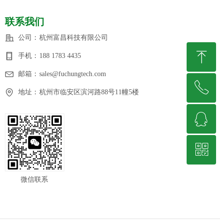
联系我们
公司：
杭州富昌科技有限公司
ꁸ
手机：
188 1783 4435
邮箱：
sales@fuchungtech.com
ꂅ
回到顶部
地址：
杭州市临安区滨河路88号11幢5楼
ꁗ
188 1783 4435
ꀥ
QQ客服
微信二维码
微信联系